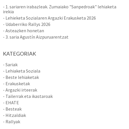
- 1. sariaren irabazleak. Zumaiako "Sanpedroak" lehiaketa
irekia
- Lehieketa Sozialaren Argazki Erakusketa 2026
- Udaberriko Rallys 2026
- Asteazken honetan
- 3. saria Agustín Aizpuruarentzat
KATEGORIAK
- Sariak
- Lehiaketa Soziala
- Beste lehiaketak
- Erakusketak
- Argazki irteerak
- Tailerrak eta ikastaroak
- EHATE
- Besteak
- Hitzaldiak
- Rallyak