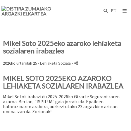
Mikel Soto 2025eko azaroko lehiaketa
sozialaren irabazlea
2026ko urtarrilak 25 -
Lehiaketa Soziala
-
MIKEL SOTO 2025EKO AZAROKO
LEHIAKETA SOZIALAREN IRABAZLEA
Mikel Sotok irabazi du 2025-2026ko Gizarte Segurantzaren
azaroa. Bertan, "ISPILUA" gaia jorratu da. Epaileen
balorazioaren arabera, aurkeztutako 23 argazkien artean
onena izan da. Zorionak!