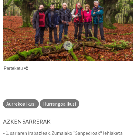
Partekatu
Aurrekoa ikusi
Hurrengoa ikusi
AZKEN SARRERAK
- 1. sariaren irabazleak. Zumaiako "Sanpedroak" lehiaketa