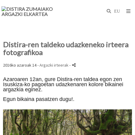
Distira-ren taldeko udazkeneko irteera
fotografikoa
2016ko azaroak 14 -
Argazki irteerak
-
Azaroaren 12an, gure Distira-ren taldea egon zen
Isuskiza-ko pagoetan udazkenaren kolore bikainei
argazkia eginez.
Egun bikaina pasatzen dugu!.