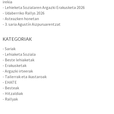
irekia
- Lehieketa Sozialaren Argazki Erakusketa 2026
- Udaberriko Rallys 2026
- Asteazken honetan
- 3. saria Agustín Aizpuruarentzat
KATEGORIAK
- Sariak
- Lehiaketa Soziala
- Beste lehiaketak
- Erakusketak
- Argazki irteerak
- Tailerrak eta ikastaroak
- EHATE
- Besteak
- Hitzaldiak
- Rallyak