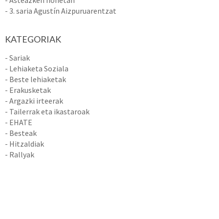
- 3. saria Agustín Aizpuruarentzat
KATEGORIAK
- Sariak
- Lehiaketa Soziala
- Beste lehiaketak
- Erakusketak
- Argazki irteerak
- Tailerrak eta ikastaroak
- EHATE
- Besteak
- Hitzaldiak
- Rallyak