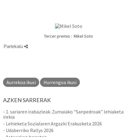
Tercer premio : Mikel Soto
Partekatu
Aurrekoa ikusi
Hurrengoa ikusi
AZKEN SARRERAK
- 1. sariaren irabazleak. Zumaiako "Sanpedroak" lehiaketa
irekia
- Lehieketa Sozialaren Argazki Erakusketa 2026
- Udaberriko Rallys 2026
- Asteazken honetan