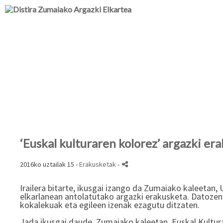
‘Euskal kulturaren kolorez’ argazki e
2016ko uztailak 15 -
Erakusketak
-
Irailera bitarte, ikusgai izango da Zumaiako kaleetan,
elkarlanean antolatutako argazki erakusketa. Datozen
kokalekuak eta egileen izenak ezagutu ditzaten.
​Jada ikusgai daude, Zumaiako kaleetan, Euskal Kultur