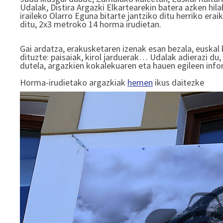
Udalak, Distira Argazki Elkartearekin batera azken hil
iraileko Olarro Eguna bitarte jantziko ditu herriko er
ditu, 2x3 metroko 14 horma irudietan.
​Gai ardatza, erakusketaren izenak esan bezala, euskal
dituzte: paisaiak, kirol jarduerak… Udalak adierazi 
dutela, argazkien kokalekuaren eta hauen egileen info
Horma-irudietako argazkiak
hemen
ikus daitezke