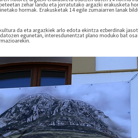
abeteetan zehar landu eta jorratutako argazki erakusketa ho
aikinetako hormak. Erakusketak 14 egile zumaiarren lanak bil
 kultura da eta argazkiek arlo edota ekintza ezberdinak jaso
du, datozen egunetan, interesdunentzat plano moduko bat os
rmazioarekin.