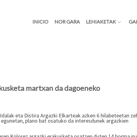
INICIO
NOR GARA
LEHIAKETAK
GA
rakusketa martxan da dagoeneko
 Udalak eta Distira Argazki Elkarteak azken 6 hilabeteetan ze
 egunetan, plano bat osatuko da interesdunek argazkien
aren Kolorez argazki erakusketa osatzen duten 14 horma iru