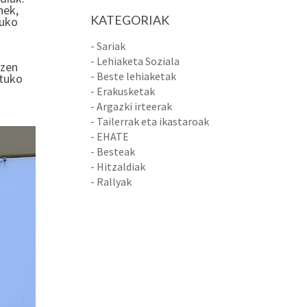
nek,
KATEGORIAK
duko
- Sariak
- Lehiaketa Soziala
tzen
- Beste lehiaketak
atuko
- Erakusketak
- Argazki irteerak
- Tailerrak eta ikastaroak
- EHATE
- Besteak
- Hitzaldiak
- Rallyak