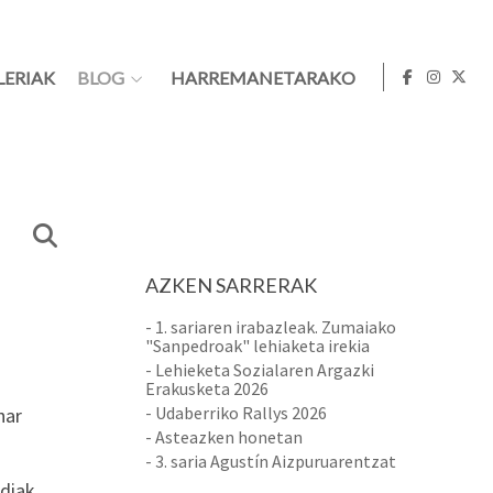
LERIAK
BLOG
HARREMANETARAKO
AZKEN SARRERAK
- 1. sariaren irabazleak. Zumaiako
"Sanpedroak" lehiaketa irekia
- Lehieketa Sozialaren Argazki
Erakusketa 2026
- Udaberriko Rallys 2026
har
- Asteazken honetan
- 3. saria Agustín Aizpuruarentzat
diak.