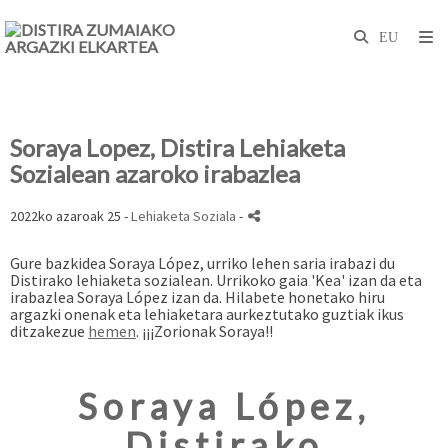
Soraya Lopez, Distira Lehiaketa
Sozialean azaroko irabazlea
2022ko azaroak 25 -
Lehiaketa Soziala
-
Gure bazkidea Soraya López, urriko lehen saria irabazi du
Distirako lehiaketa sozialean. Urrikoko
gaia 'Kea' izan da
eta
irabazlea Soraya López izan da. Hilabete honetako hiru
argazki onenak eta lehiaketara aurkeztutako guztiak ikus
ditzakezue
hemen
.
¡¡¡Zorionak Soraya!!
Soraya López,
Distirako