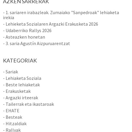
AZKEN SARRERAK
- 1. sariaren irabazleak. Zumaiako "Sanpedroak" lehiaketa
irekia
- Lehieketa Sozialaren Argazki Erakusketa 2026
- Udaberriko Rallys 2026
- Asteazken honetan
- 3. saria Agustín Aizpuruarentzat
KATEGORIAK
- Sariak
- Lehiaketa Soziala
- Beste lehiaketak
- Erakusketak
- Argazki irteerak
- Tailerrak eta ikastaroak
- EHATE
- Besteak
- Hitzaldiak
- Rallyak