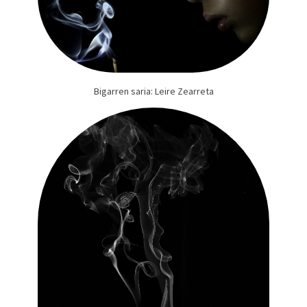
Bigarren saria: Leire Zearreta