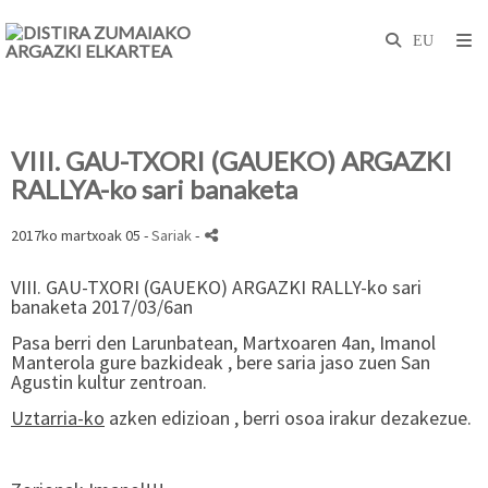
VIII. GAU-TXORI (GAUEKO) ARGAZKI
RALLYA-ko sari banaketa
2017ko martxoak 05 -
Sariak
-
VIII. GAU-TXORI (GAUEKO) ARGAZKI RALLY-ko sari
banaketa
2017/03/6an
Pasa berri den Larunbatean, Martxoaren 4an,
Imanol
Manterola
gure bazkideak , bere saria jaso zuen San
Agustin kultur zentroan.
Uztarria-ko
azken edizioan , berri osoa irakur dezakezue.