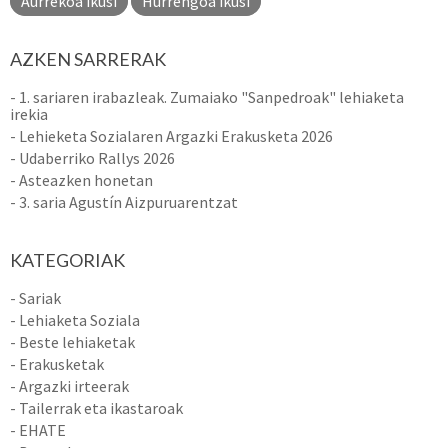
Aurrekoa ikusi
Hurrengoa ikusi
AZKEN SARRERAK
- 1. sariaren irabazleak. Zumaiako "Sanpedroak" lehiaketa
irekia
- Lehieketa Sozialaren Argazki Erakusketa 2026
- Udaberriko Rallys 2026
- Asteazken honetan
- 3. saria Agustín Aizpuruarentzat
KATEGORIAK
- Sariak
- Lehiaketa Soziala
- Beste lehiaketak
- Erakusketak
- Argazki irteerak
- Tailerrak eta ikastaroak
- EHATE