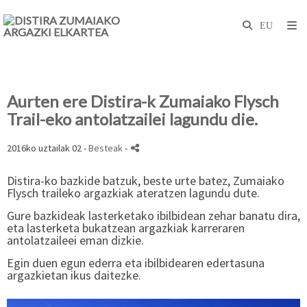
Aurten ere Distira-k Zumaiako Flysch
Trail-eko antolatzailei lagundu die.
2016ko uztailak 02 -
Besteak
-
Distira-ko bazkide batzuk, beste urte batez, Zumaiako
Flysch traileko argazkiak ateratzen lagundu dute.
Gure bazkideak lasterketako ibilbidean zehar banatu dira,
eta lasterketa bukatzean argazkiak karreraren
antolatzaileei eman dizkie.
Egin duen egun ederra eta ibilbidearen edertasuna
argazkietan ikus daitezke.