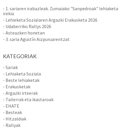
- 1. sariaren irabazleak. Zumaiako "Sanpedroak" lehiaketa
irekia
- Lehieketa Sozialaren Argazki Erakusketa 2026
- Udaberriko Rallys 2026
- Asteazken honetan
- 3. saria Agustín Aizpuruarentzat
KATEGORIAK
- Sariak
- Lehiaketa Soziala
- Beste lehiaketak
- Erakusketak
- Argazki irteerak
- Tailerrak eta ikastaroak
- EHATE
- Besteak
- Hitzaldiak
- Rallyak