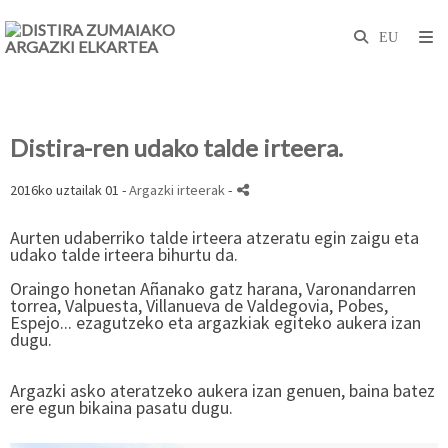
Distira-ren udako talde irteera.
2016ko uztailak 01 -
Argazki irteerak
-
Aurten udaberriko talde irteera atzeratu egin zaigu eta
udako talde irteera bihurtu da.
Oraingo honetan Añanako gatz harana, Varonandarren
torrea, Valpuesta, Villanueva de Valdegovia, Pobes,
Espejo... ezagutzeko eta argazkiak egiteko aukera izan
dugu.
Argazki asko ateratzeko aukera izan genuen, baina batez
ere egun bikaina pasatu dugu.