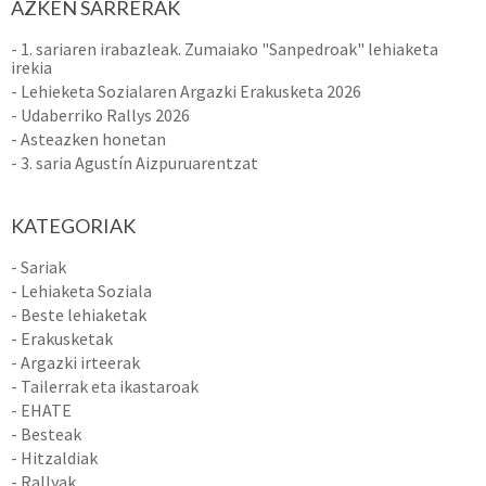
AZKEN SARRERAK
- 1. sariaren irabazleak. Zumaiako "Sanpedroak" lehiaketa
irekia
- Lehieketa Sozialaren Argazki Erakusketa 2026
- Udaberriko Rallys 2026
- Asteazken honetan
- 3. saria Agustín Aizpuruarentzat
KATEGORIAK
- Sariak
- Lehiaketa Soziala
- Beste lehiaketak
- Erakusketak
- Argazki irteerak
- Tailerrak eta ikastaroak
- EHATE
- Besteak
- Hitzaldiak
- Rallyak