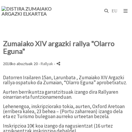
Zumaiako XIV argazki rallya "Olarro
Eguna"
2018ko abuztuak 20 -
Rallyak
-
Datorren Irailaren 15an, Larunbata , Zumaiako XIV Argazki
rallya ospatuko da Zumaian, “Olarro
Eguna” aprobetxatuz.
Aurten berrikuntza garratzitsuak izango dira Rallyaren
oinarrian eta funtzionamenduan.
Lehenengoa, inskripziorako tokia, aurten, Oxford Aretoan
(erribera kalea, 23 behea – (Portu
zaharrean) izango dela
eta ez Turismo bulegoan aurreko urteetan bezela.
Inskripzioa 10€ koa izango da nagusientzat (16 urtez
azpikoentzak inskripzioa debalde).