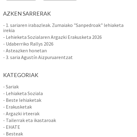
AZKEN SARRERAK
- 1. sariaren irabazleak. Zumaiako "Sanpedroak" lehiaketa
irekia
- Lehieketa Sozialaren Argazki Erakusketa 2026
- Udaberriko Rallys 2026
- Asteazken honetan
- 3. saria Agustín Aizpuruarentzat
KATEGORIAK
- Sariak
- Lehiaketa Soziala
- Beste lehiaketak
- Erakusketak
- Argazki irteerak
- Tailerrak eta ikastaroak
- EHATE
- Besteak