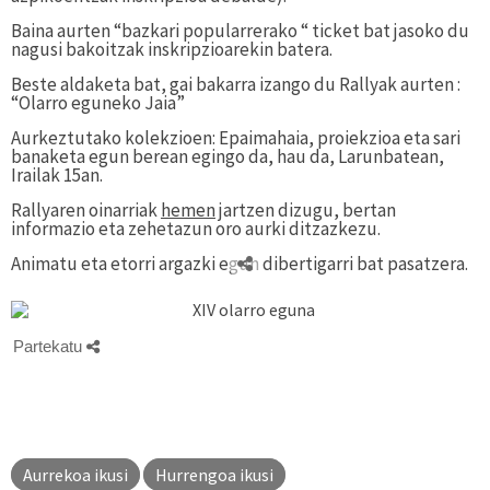
Baina
aurten “bazkari popularrerako “ ticket bat jasoko du
nagusi bakoitzak inskripzioarekin batera.
Beste aldaketa bat, gai bakarra izango du Rallyak aurten :
“Olarro eguneko Jaia”
Aurkeztutako kolekzioen: Epaimahaia, proiekzioa eta sari
banaketa egun berean egingo da,
hau da, Larunbatean,
Irailak 15an.
Rallyaren oinarriak
hemen
jartzen dizugu, bertan
informazio eta zehetazun oro aurki
ditzazkezu.
Animatu eta etorri argazki egun dibertigarri bat pasatzera.
Partekatu
Aurrekoa ikusi
Hurrengoa ikusi