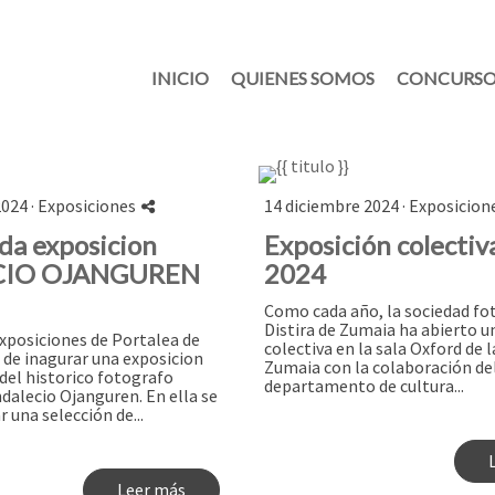
INICIO
QUIENES SOMOS
CONCURSO
024 ·
Exposiciones
14 diciembre 2024 ·
Exposicion
da exposicion
Exposición colectiv
CIO OJANGUREN
2024
Como cada año, la sociedad fo
Distira de Zumaia ha abierto u
Exposiciones de Portalea de
colectiva en la sala Oxford de 
 de inagurar una exposicion
Zumaia con la colaboración de
del historico fotografo
departamento de cultura...
dalecio Ojanguren. En ella se
r una selección de...
Leer más