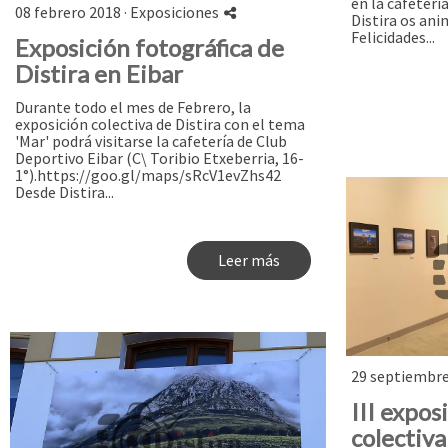
en la cafeterí
08 febrero 2018 ·
Exposiciones
Distira os ani
Felicidades...
Exposición fotográfica de
Distira en Eibar
Durante todo el mes de Febrero, la
exposición colectiva de Distira con el tema
'Mar' podrá visitarse la cafetería de Club
Deportivo Eibar (C\ Toribio Etxeberria, 16-
1°). ​https://goo.gl/maps/sRcV1evZhs42​
Desde Distira...
Leer más
29 septiembre
III expos
colectiva