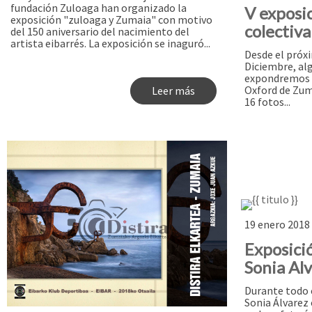
fundación Zuloaga han organizado la
V exposic
exposición "zuloaga y Zumaia" con motivo
colectiva
del 150 aniversario del nacimiento del
artista eibarrés. La exposición se inaguró...
Desde el próx
Diciembre, alg
expondremos n
Oxford de Zuma
Leer más
16 fotos...
19 enero 2018 
Exposició
Sonia Alv
Durante todo 
Sonia Álvarez