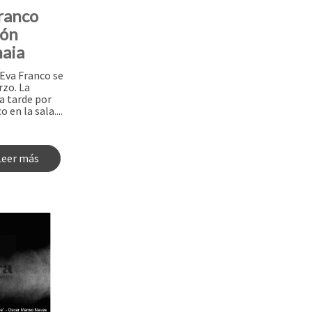
ranco
ión
maia
 Eva Franco se
rzo. La
a tarde por
en la sala....
Leer más