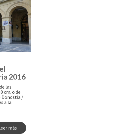
el
ria 2016
de las
0 cm. o de
e Donostia /
s a la
Leer más