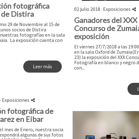
ión fotográfica
02 julio 2018 ·
Exposiciones
 de Distira
Ganadores del XXX
imo 29 de Noviembre al 15 de
Concurso de Zumai
unos socios de Distira
exposición
uestras fotografías en la sala
ia. ​ La exposición cuenta con
El viernes 27/7/2018 a las 19:0
en la sala Oxford de Zumaia(Er
23) la exposición del XXX Conc
Fotografía en blanco y negro 
Leer más
con...
·
Exposiciones
n fotográfica de
arez en Eibar
el mes de Enero, nuestra socia
 expondrá algunas de sus fotos