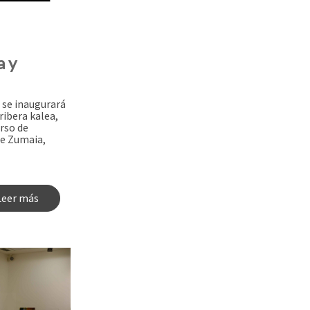
a y
0 se inaugurará
ribera kalea,
urso de
de Zumaia,
Leer más