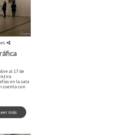
nes
ráfica
bre al 17 de
istira
ías en la sala
ón cuenta con
Leer más