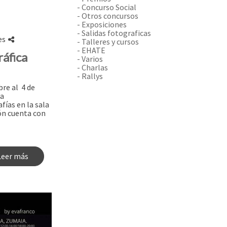
- Concurso Social
- Otros concursos
- Exposiciones
- Salidas fotograficas
es
- Talleres y cursos
- EHATE
ráfica
- Varios
- Charlas
- Rallys
re al 4 de
ra
ías en la sala
ión cuenta con
Leer más