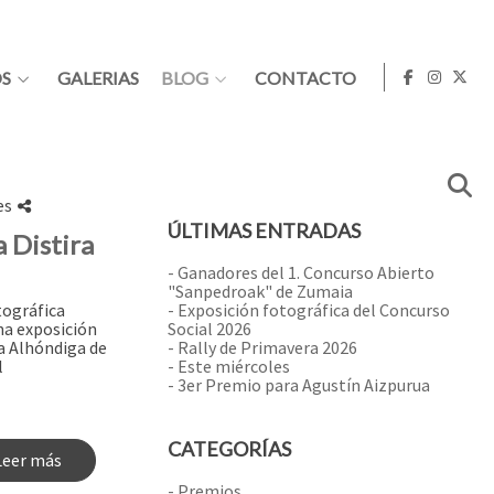
S
GALERIAS
BLOG
CONTACTO
es
ÚLTIMAS ENTRADAS
a Distira
- Ganadores del 1. Concurso Abierto
"Sanpedroak" de Zumaia
tográfica
- Exposición fotográfica del Concurso
na exposición
Social 2026
la Alhóndiga de
- Rally de Primavera 2026
l
- Este miércoles
- 3er Premio para Agustín Aizpurua
CATEGORÍAS
Leer más
- Premios